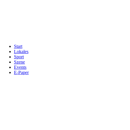
Start
Lokales
Sport
Szene
Events
E-Paper