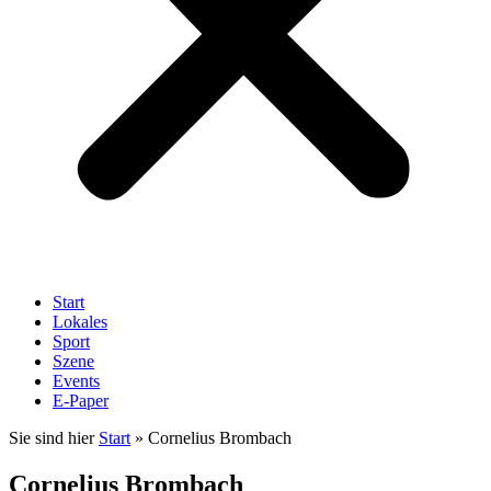
Start
Lokales
Sport
Szene
Events
E-Paper
Sie sind hier
Start
»
Cornelius Brombach
Cornelius Brombach