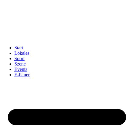
Start
Lokales
Sport
Szene
Events
E-Paper