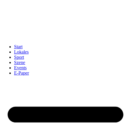
Start
Lokales
Sport
Szene
Events
E-Paper