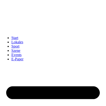
Start
Lokales
Sport
Szene
Events
E-Paper