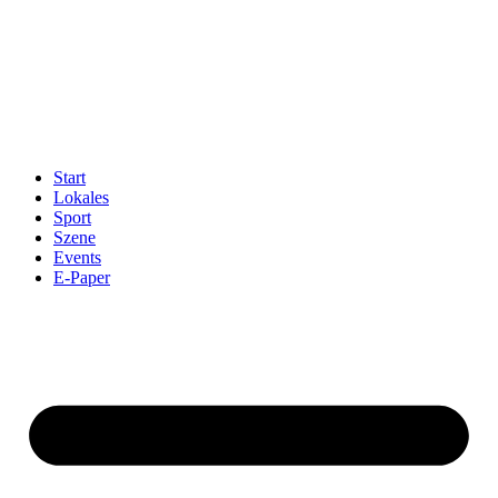
Start
Lokales
Sport
Szene
Events
E-Paper