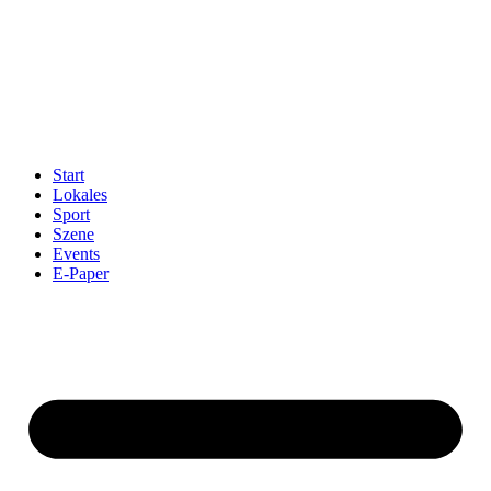
Start
Lokales
Sport
Szene
Events
E-Paper