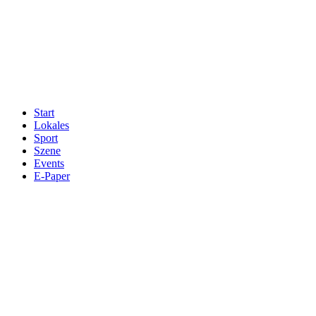
Start
Lokales
Sport
Szene
Events
E-Paper