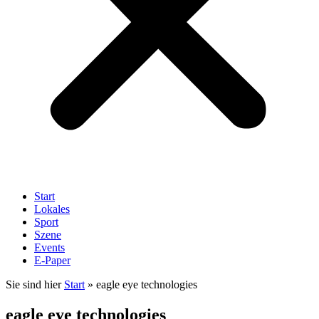
Start
Lokales
Sport
Szene
Events
E-Paper
Sie sind hier
Start
»
eagle eye technologies
eagle eye technologies