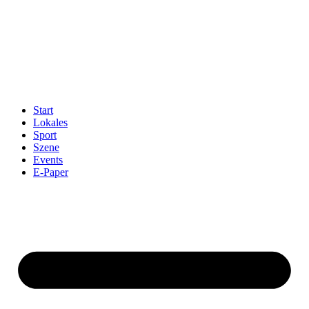
Start
Lokales
Sport
Szene
Events
E-Paper