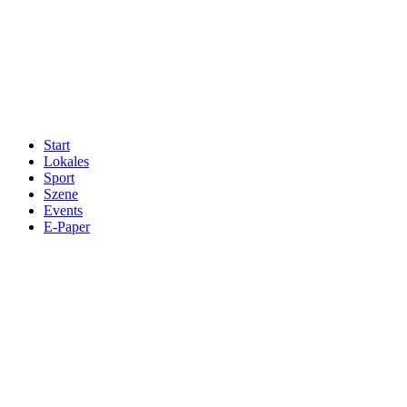
Start
Lokales
Sport
Szene
Events
E-Paper