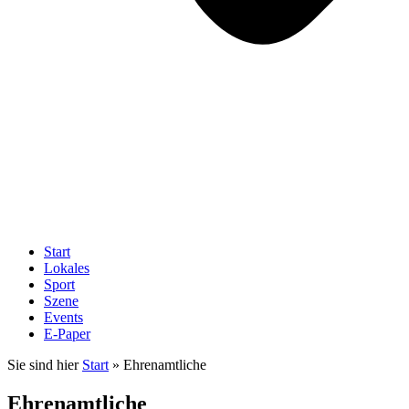
Start
Lokales
Sport
Szene
Events
E-Paper
Sie sind hier
Start
»
Ehrenamtliche
Ehrenamtliche