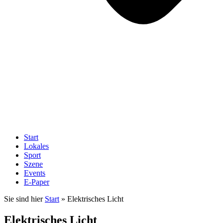
Start
Lokales
Sport
Szene
Events
E-Paper
Sie sind hier
Start
»
Elektrisches Licht
Elektrisches Licht