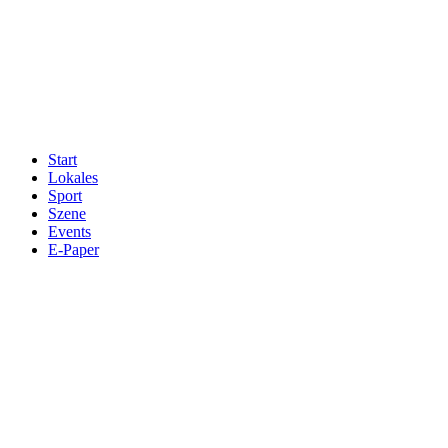
Start
Lokales
Sport
Szene
Events
E-Paper