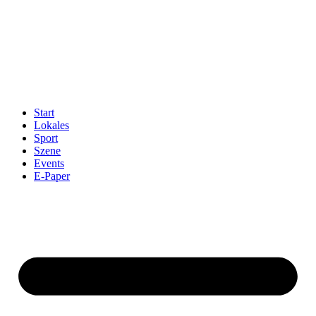
Start
Lokales
Sport
Szene
Events
E-Paper