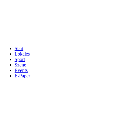
Start
Lokales
Sport
Szene
Events
E-Paper