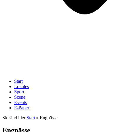
Start
Lokales
Sport
Szene
Events
E-Paper
Sie sind hier
Start
»
Engpässe
Engpässe