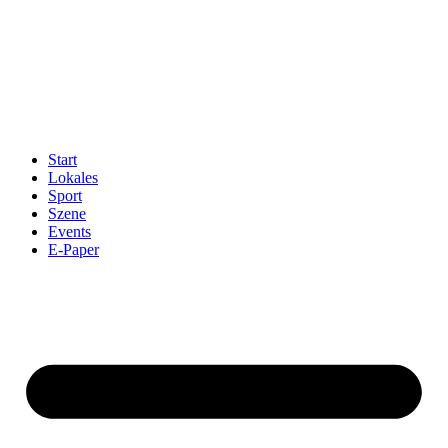
Start
Lokales
Sport
Szene
Events
E-Paper