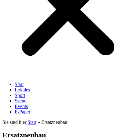
Start
Lokales
Sport
Szene
Events
E-Paper
Sie sind hier
Start
»
Ersatzneubau
Ersatzneubau