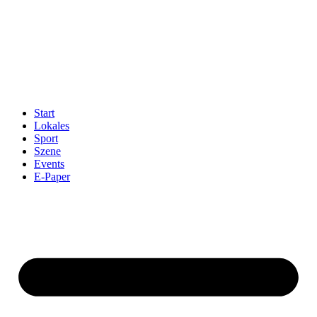
Start
Lokales
Sport
Szene
Events
E-Paper