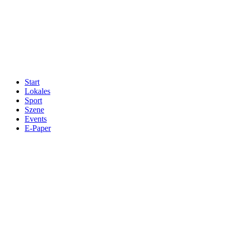
Start
Lokales
Sport
Szene
Events
E-Paper