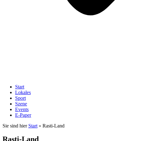
Start
Lokales
Sport
Szene
Events
E-Paper
Sie sind hier
Start
»
Rasti-Land
Rasti-Land