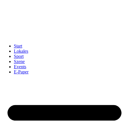
Start
Lokales
Sport
Szene
Events
E-Paper