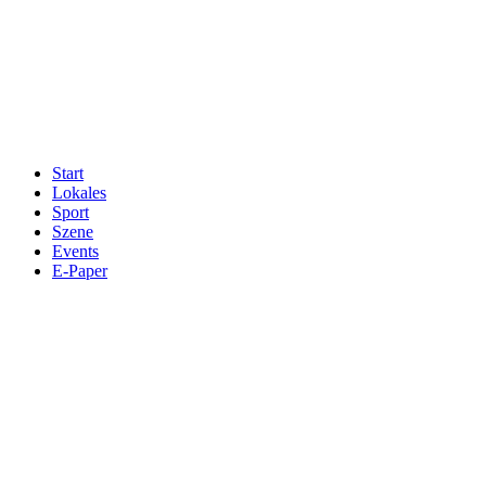
Start
Lokales
Sport
Szene
Events
E-Paper