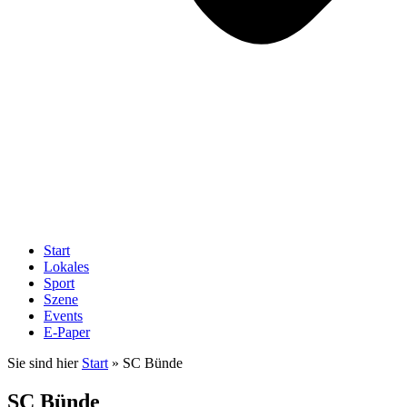
Start
Lokales
Sport
Szene
Events
E-Paper
Sie sind hier
Start
»
SC Bünde
SC Bünde