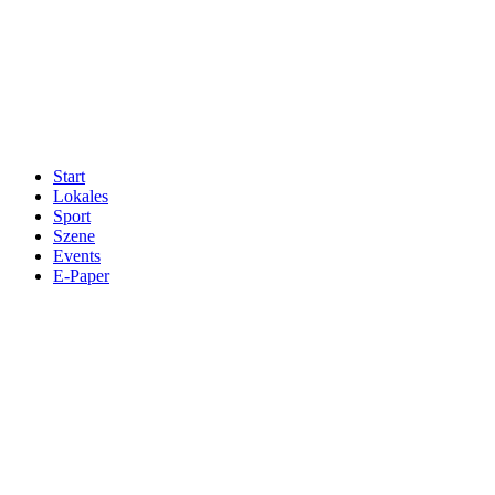
Start
Lokales
Sport
Szene
Events
E-Paper