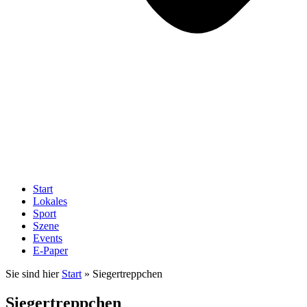
Start
Lokales
Sport
Szene
Events
E-Paper
Sie sind hier
Start
»
Siegertreppchen
Siegertreppchen