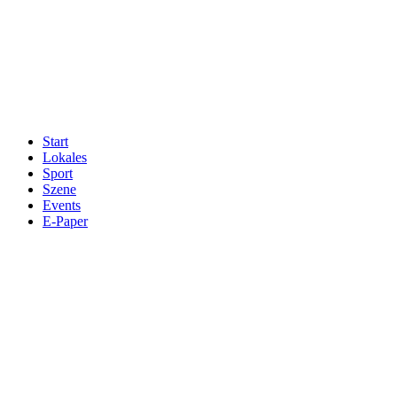
Start
Lokales
Sport
Szene
Events
E-Paper