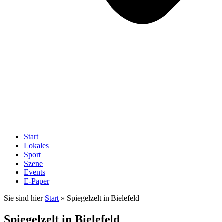
Start
Lokales
Sport
Szene
Events
E-Paper
Sie sind hier
Start
»
Spiegelzelt in Bielefeld
Spiegelzelt in Bielefeld