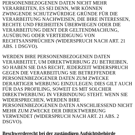
PERSONENBEZOGENEN DATEN NICHT MEHR
VERARBEITEN, ES SEI DENN, WIR KÖNNEN
ZWINGENDE SCHUTZWÜRDIGE GRÜNDE FÜR DIE
VERARBEITUNG NACHWEISEN, DIE IHRE INTERESSEN,
RECHTE UND FREIHEITEN ÜBERWIEGEN ODER DIE
VERARBEITUNG DIENT DER GELTENDMACHUNG,
AUSÜBUNG ODER VERTEIDIGUNG VON
RECHTSANSPRÜCHEN (WIDERSPRUCH NACH ART. 21
ABS. 1 DSGVO).
WERDEN IHRE PERSONENBEZOGENEN DATEN
VERARBEITET, UM DIREKTWERBUNG ZU BETREIBEN,
SO HABEN SIE DAS RECHT, JEDERZEIT WIDERSPRUCH
GEGEN DIE VERARBEITUNG SIE BETREFFENDER
PERSONENBEZOGENER DATEN ZUM ZWECKE
DERARTIGER WERBUNG EINZULEGEN; DIES GILT AUCH
FÜR DAS PROFILING, SOWEIT ES MIT SOLCHER
DIREKTWERBUNG IN VERBINDUNG STEHT. WENN SIE
WIDERSPRECHEN, WERDEN IHRE
PERSONENBEZOGENEN DATEN ANSCHLIESSEND NICHT
MEHR ZUM ZWECKE DER DIREKTWERBUNG
VERWENDET (WIDERSPRUCH NACH ART. 21 ABS. 2
DSGVO).
Beschwerde­recht bei der zuständigen Aufsichts­behörde