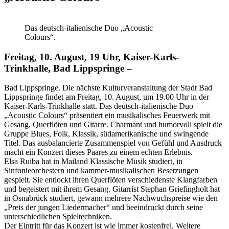
Das deutsch-italienische Duo „Acoustic
Colours“.
Freitag, 10. August, 19 Uhr, Kaiser-Karls-
Trinkhalle, Bad Lippspringe –
Bad Lippspringe. Die nächste Kulturveranstaltung der Stadt Bad
Lippspringe findet am Freitag, 10. August, um 19.00 Uhr in der
Kaiser-Karls-Trinkhalle statt. Das deutsch-italienische Duo
„Acoustic Colours“ präsentiert ein musikalisches Feuerwerk mit
Gesang, Querflöten und Gitarre. Charmant und humorvoll spielt die
Gruppe Blues, Folk, Klassik, südamerikanische und swingende
Titel. Das ausbalancierte Zusammenspiel von Gefühl und Ausdruck
macht ein Konzert dieses Paares zu einem echten Erlebnis.
Elsa Ruiba hat in Mailand Klassische Musik studiert, in
Sinfonieorchestern und kammer-musikalischen Besetzungen
gespielt. Sie entlockt ihren Querflöten verschiedenste Klangfarben
und begeistert mit ihrem Gesang. Gitarrist Stephan Griefingholt hat
in Osnabrück studiert, gewann mehrere Nachwuchspreise wie den
„Preis der jungen Liedermacher“ und beeindruckt durch seine
unterschiedlichen Spieltechniken.
Der Eintritt für das Konzert ist wie immer kostenfrei. Weitere