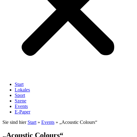
Start
Lokales
Sport
Szene
Events
E-Paper
Sie sind hier
Start
»
Events
»
„Acoustic Colours“
„Acoustic Colours“