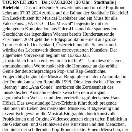
TOURNEE 2024 – Do.; 07.03.2024 | 20 Uhr | Stadthalle |
Bielefeld
– Das mitreißende Showerlebnis rund um die Pop-Ikone
kehrt am 07.03.2024 zurück auf die Bühne der Stadthalle Bielefeld!
Ein Leckerbissen für Musical-Liebhaber und ein Muss für alle
Falco-Fans: „FALCO – Das Musical“ begeisterte mit der
gelungenen Kombination aus Falco-Hits und der spannenden
Geschichte des legendären Wieners bereits Hunderttausende
Zuschauer. 2024 geht die Erfolgsproduktion erneut auf große
Tournee durch Deutschland, Österreich und die Schweiz und
würdigt das Lebenswerk dieses extrovertierten Künstlers. Der
allgemeine Vorverkauf beginnt am 16.06.2023.
„Unsterblich bin ich erst, wenn ich tot bin!“ – Um diese düsteren,
vorausahnenden Worte rankt sich die Hommage an das größte
Genie der deutschsprachigen Pop- und Rap-Geschichte.
Folgerichtig beginnt die Musical-Biographie mit dem Autounfall in
der Dominikanischen Republik 1998. Die allegorischen Figuren
„Jeanny“ und „Ana Conda“ markieren die Zerrissenheit des
musikalischen Ausnahmetalents zwischen dem arrogant-
egomanischen Weltstar und dem verletzlich-grüblerischen Hans
Hölzel. Das zweistündige Live-Erlebnis führt durch prägende
Stationen im Leben des markanten Musikers. Bildgewaltig und
exzentrisch gewährt die Musical-Biographie durch kunstvolle
Projektionen und Original-Videosequenzen einen tiefen Einblick in
die Gedanken- und Gefühlswelt des Künstlers und den Menschen,
der hinter der schillernden Pop-Ikone steckte. Einem Menschen, der