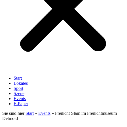
Start
Lokales
Sport
Szene
Events
E-Paper
Sie sind hier
Start
»
Events
»
Freilicht-Slam im Freilichtmuseum
Detmold