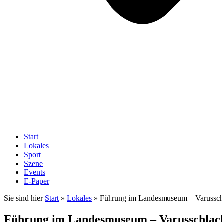
Start
Lokales
Sport
Szene
Events
E-Paper
Sie sind hier
Start
»
Lokales
»
Führung im Landesmuseum – Varusschl
Führung im Landesmuseum – Varusschlach