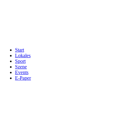
Start
Lokales
Sport
Szene
Events
E-Paper