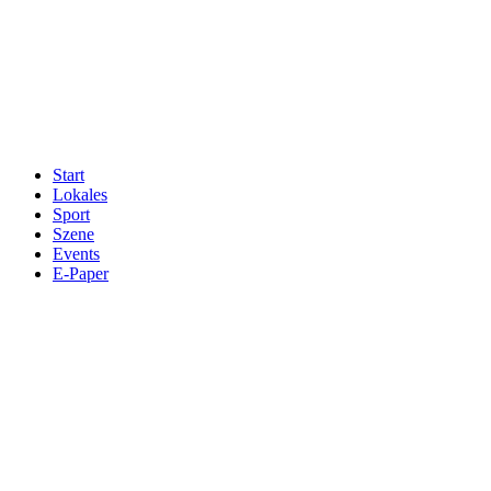
Start
Lokales
Sport
Szene
Events
E-Paper