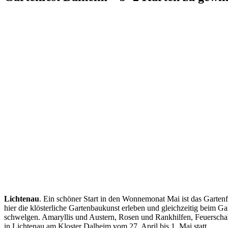
Lichtenau
. Ein schöner Start in den Wonnemonat Mai ist das Gartenf
hier die klösterliche Gartenbaukunst erleben und gleichzeitig beim
schwelgen. Amaryllis und Austern, Rosen und Rankhilfen, Feuerschalen
in Lichtenau am Kloster Dalheim vom 27. April bis 1. Mai statt.