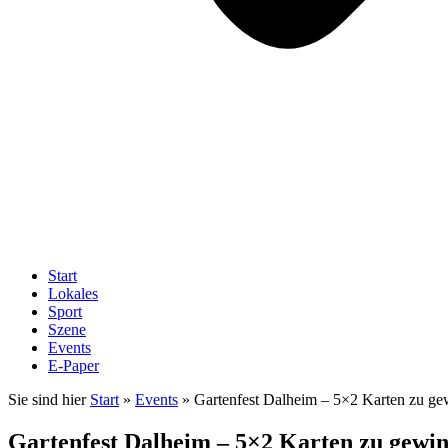
Start
Lokales
Sport
Szene
Events
E-Paper
Sie sind hier
Start
»
Events
»
Gartenfest Dalheim – 5×2 Karten zu g
Gartenfest Dalheim – 5×2 Karten zu gewi