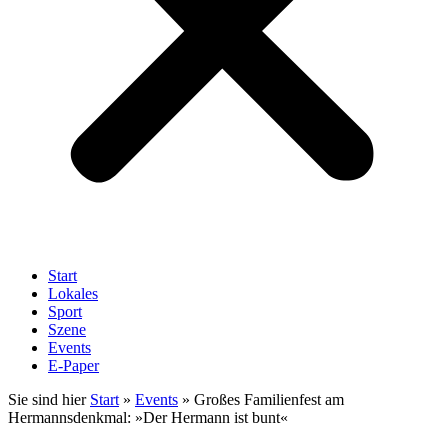
Start
Lokales
Sport
Szene
Events
E-Paper
Sie sind hier
Start
»
Events
»
Großes Familienfest am
Hermannsdenkmal: »Der Hermann ist bunt«