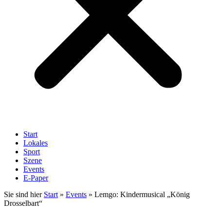
Start
Lokales
Sport
Szene
Events
E-Paper
Sie sind hier
Start
»
Events
»
Lemgo: Kindermusical „König
Drosselbart“