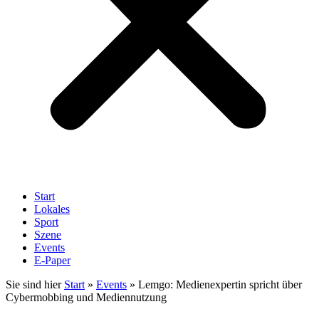
Start
Lokales
Sport
Szene
Events
E-Paper
Sie sind hier
Start
»
Events
»
Lemgo: Medienexpertin spricht über
Cybermobbing und Mediennutzung