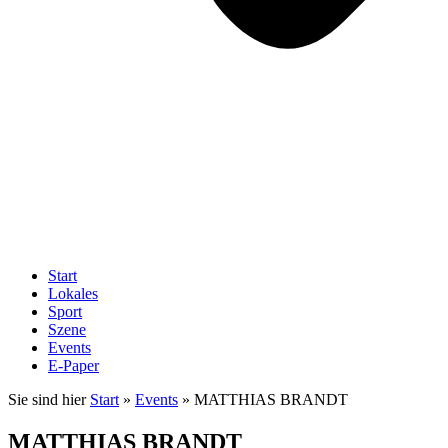
Start
Lokales
Sport
Szene
Events
E-Paper
Sie sind hier
Start
»
Events
»
MATTHIAS BRANDT
MATTHIAS BRANDT