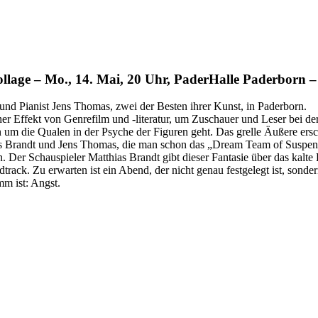
ge – Mo., 14. Mai, 20 Uhr, PaderHalle Paderborn –
nd Pianist Jens Thomas, zwei der Besten ihrer Kunst, in Paderborn.
cher Effekt von Genrefilm und -literatur, um Zuschauer und Leser bei 
rn um die Qualen in der Psyche der Figuren geht. Das grelle Äußere ersch
ias Brandt und Jens Thomas, die man schon das „Dream Team of Suspe
 Der Schauspieler Matthias Brandt gibt dieser Fantasie über das kalte
dtrack. Zu erwarten ist ein Abend, der nicht genau festgelegt ist, sond
mm ist: Angst.