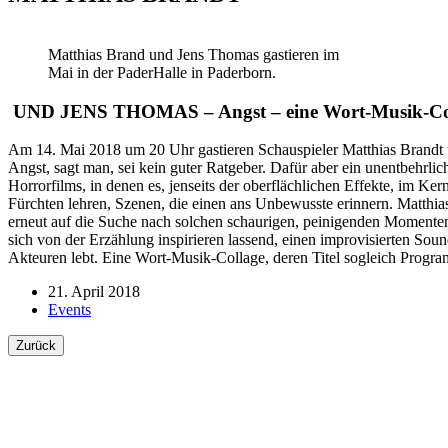
Matthias Brand und Jens Thomas gastieren im
Mai in der PaderHalle in Paderborn.
UND JENS THOMAS – Angst – eine Wort-Musik-Colla
Am 14. Mai 2018 um 20 Uhr gastieren Schauspieler Matthias Brandt u
Angst, sagt man, sei kein guter Ratgeber. Dafür aber ein unentbehrli
Horrorfilms, in denen es, jenseits der oberflächlichen Effekte, im Ke
Fürchten lehren, Szenen, die einen ans Unbewusste erinnern. Matth
erneut auf die Suche nach solchen schaurigen, peinigenden Momenten.
sich von der Erzählung inspirieren lassend, einen improvisierten Soun
Akteuren lebt. Eine Wort-Musik-Collage, deren Titel sogleich Progra
21. April 2018
Events