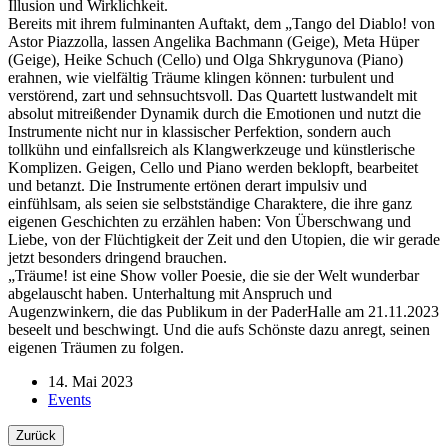
Illusion und Wirklichkeit.
Bereits mit ihrem fulminanten Auftakt, dem „Tango del Diablo! von
Astor Piazzolla, lassen Angelika Bachmann (Geige), Meta Hüper
(Geige), Heike Schuch (Cello) und Olga Shkrygunova (Piano)
erahnen, wie vielfältig Träume klingen können: turbulent und
verstörend, zart und sehnsuchtsvoll. Das Quartett lustwandelt mit
absolut mitreißender Dynamik durch die Emotionen und nutzt die
Instrumente nicht nur in klassischer Perfektion, sondern auch
tollkühn und einfallsreich als Klangwerkzeuge und künstlerische
Komplizen. Geigen, Cello und Piano werden beklopft, bearbeitet
und betanzt. Die Instrumente ertönen derart impulsiv und
einfühlsam, als seien sie selbstständige Charaktere, die ihre ganz
eigenen Geschichten zu erzählen haben: Von Überschwang und
Liebe, von der Flüchtigkeit der Zeit und den Utopien, die wir gerade
jetzt besonders dringend brauchen.
„Träume! ist eine Show voller Poesie, die sie der Welt wunderbar
abgelauscht haben. Unterhaltung mit Anspruch und
Augenzwinkern, die das Publikum in der PaderHalle am 21.11.2023
beseelt und beschwingt. Und die aufs Schönste dazu anregt, seinen
eigenen Träumen zu folgen.
14. Mai 2023
Events