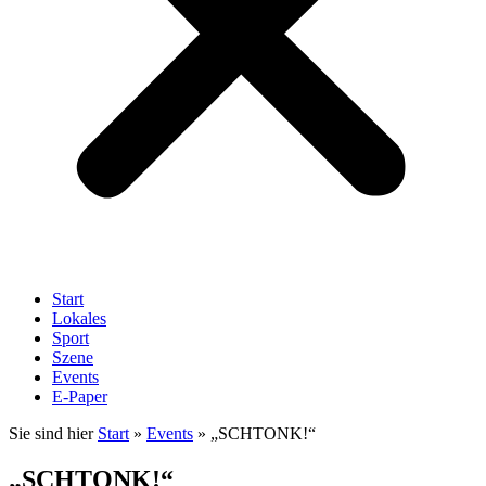
Start
Lokales
Sport
Szene
Events
E-Paper
Sie sind hier
Start
»
Events
»
„SCHTONK!“
„SCHTONK!“