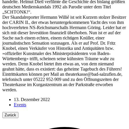
handelte. Helmut Dietl verfilmte die Geschichte des bislang größten
deutschen Medienskandals 1992 als Parodie unter dem Titel
„SCHTONK!“.
Der Skandalreporter Hermann Willié ist seit Kurzem stolzer Besitzer
der CARIN II., der etwas heruntergekommenen Yacht des von ihm
hochverehrten NS-Reichsmarschalls Hermann Göring. Leider hat er
sich mit dieser Investition finanziell überhoben. Nun ist er auf der
Suche nach einem echten, einem richtigen Knüller, einer
journalistischen Sensation sozusagen. Als er auf Prof. Dr. Fritz
Knobel, einen Verkäufer von Historika und Antiquitäten bzw.
»offizieller Kunstmaler des Ministerpräsidenten von Baden-
Württemberg« trifft, scheinen seine kühnsten Träume wahr zu
werden. Denn Knobel bietet ihm etwas an, von dem niemand
geahnt hätte, dass es existiert: das geheime Tagebuch des Führers!
Eintrittskarten können per Mail an theaterkasse@bad-salzuflen.de,
telefonisch unter 05222 952-909 und zu den Öffnungszeiten der
Theaterkasse im Kurgastzentrum an der Parkstraße erworben
werden.
13. Dezember 2022
Events