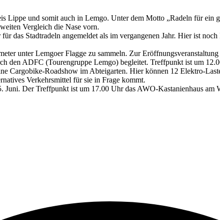
eis Lippe und somit auch in Lemgo. Unter dem Motto „Radeln für ein 
sweiten Vergleich die Nase vorn.
r das Stadtradeln angemeldet als im vergangenen Jahr. Hier ist noch 
ometer unter Lemgoer Flagge zu sammeln. Zur Eröffnungsveranstaltung 
h den ADFC (Tourengruppe Lemgo) begleitet. Treffpunkt ist um 12.0
eine Cargobike-Roadshow im Abteigarten. Hier können 12 Elektro-Lastenr
ernatives Verkehrsmittel für sie in Frage kommt.
. Juni. Der Treffpunkt ist um 17.00 Uhr das AWO-Kastanienhaus am Wal