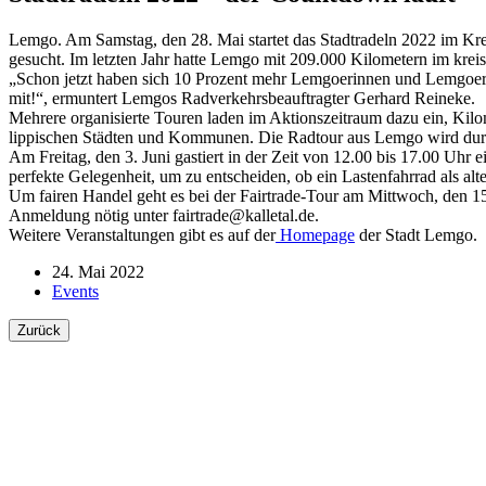
Lemgo. Am Samstag, den 28. Mai startet das Stadtradeln 2022 im Kr
gesucht. Im letzten Jahr hatte Lemgo mit 209.000 Kilometern im krei
„Schon jetzt haben sich 10 Prozent mehr Lemgoerinnen und Lemgoer fü
mit!“, ermuntert Lemgos Radverkehrsbeauftragter Gerhard Reineke.
Mehrere organisierte Touren laden im Aktionszeitraum dazu ein, Kil
lippischen Städten und Kommunen. Die Radtour aus Lemgo wird durc
Am Freitag, den 3. Juni gastiert in der Zeit von 12.00 bis 17.00 Uhr 
perfekte Gelegenheit, um zu entscheiden, ob ein Lastenfahrrad als alt
Um fairen Handel geht es bei der Fairtrade-Tour am Mittwoch, den 15
Anmeldung nötig unter fairtrade@kalletal.de.
Weitere Veranstaltungen gibt es auf der
Homepage
der Stadt Lemgo.
24. Mai 2022
Events