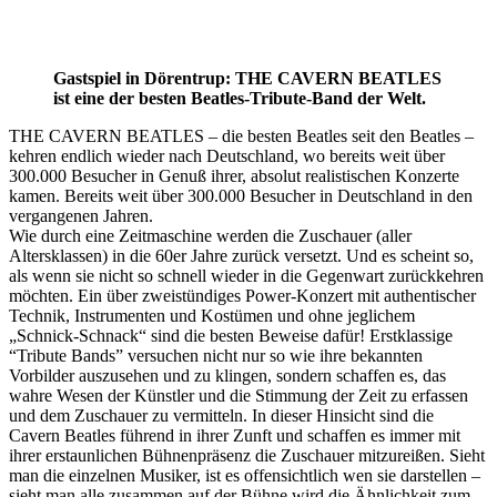
Gastspiel in Dörentrup: THE CAVERN BEATLES
ist eine der besten Beatles-Tribute-Band der Welt.
THE CAVERN BEATLES – die besten Beatles seit den Beatles –
kehren endlich wieder nach Deutschland, wo bereits weit über
300.000 Besucher in Genuß ihrer, absolut realistischen Konzerte
kamen. Bereits weit über 300.000 Besucher in Deutschland in den
vergangenen Jahren.
Wie durch eine Zeitmaschine werden die Zuschauer (aller
Altersklassen) in die 60er Jahre zurück versetzt. Und es scheint so,
als wenn sie nicht so schnell wieder in die Gegenwart zurückkehren
möchten. Ein über zweistündiges Power-Konzert mit authentischer
Technik, Instrumenten und Kostümen und ohne jeglichem
„Schnick-Schnack“ sind die besten Beweise dafür! Erstklassige
“Tribute Bands” versuchen nicht nur so wie ihre bekannten
Vorbilder auszusehen und zu klingen, sondern schaffen es, das
wahre Wesen der Künstler und die Stimmung der Zeit zu erfassen
und dem Zuschauer zu vermitteln. In dieser Hinsicht sind die
Cavern Beatles führend in ihrer Zunft und schaffen es immer mit
ihrer erstaunlichen Bühnenpräsenz die Zuschauer mitzureißen. Sieht
man die einzelnen Musiker, ist es offensichtlich wen sie darstellen –
sieht man alle zusammen auf der Bühne wird die Ähnlichkeit zum