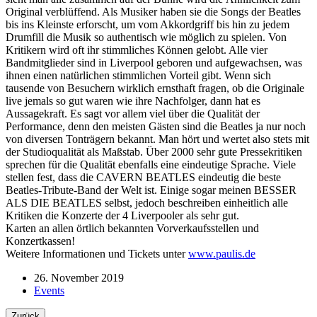
Original verblüffend. Als Musiker haben sie die Songs der Beatles
bis ins Kleinste erforscht, um vom Akkordgriff bis hin zu jedem
Drumfill die Musik so authentisch wie möglich zu spielen. Von
Kritikern wird oft ihr stimmliches Können gelobt. Alle vier
Bandmitglieder sind in Liverpool geboren und aufgewachsen, was
ihnen einen natürlichen stimmlichen Vorteil gibt. Wenn sich
tausende von Besuchern wirklich ernsthaft fragen, ob die Originale
live jemals so gut waren wie ihre Nachfolger, dann hat es
Aussagekraft. Es sagt vor allem viel über die Qualität der
Performance, denn den meisten Gästen sind die Beatles ja nur noch
von diversen Tonträgern bekannt. Man hört und wertet also stets mit
der Studioqualität als Maßstab. Über 2000 sehr gute Pressekritiken
sprechen für die Qualität ebenfalls eine eindeutige Sprache. Viele
stellen fest, dass die CAVERN BEATLES eindeutig die beste
Beatles-Tribute-Band der Welt ist. Einige sogar meinen BESSER
ALS DIE BEATLES selbst, jedoch beschreiben einheitlich alle
Kritiken die Konzerte der 4 Liverpooler als sehr gut.
Karten an allen örtlich bekannten Vorverkaufsstellen und
Konzertkassen!
Weitere Informationen und Tickets unter
www.paulis.de
26. November 2019
Events