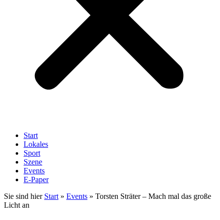
Start
Lokales
Sport
Szene
Events
E-Paper
Sie sind hier
Start
»
Events
»
Torsten Sträter – Mach mal das große
Licht an