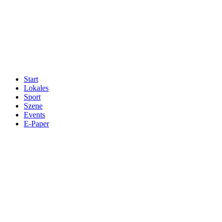
Start
Lokales
Sport
Szene
Events
E-Paper