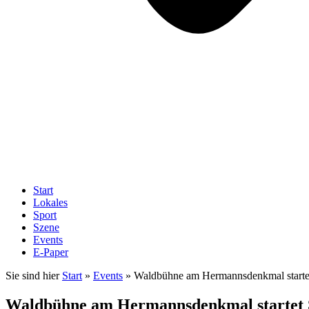
Start
Lokales
Sport
Szene
Events
E-Paper
Sie sind hier
Start
»
Events
»
Waldbühne am Hermannsdenkmal starte
Waldbühne am Hermannsdenkmal startet