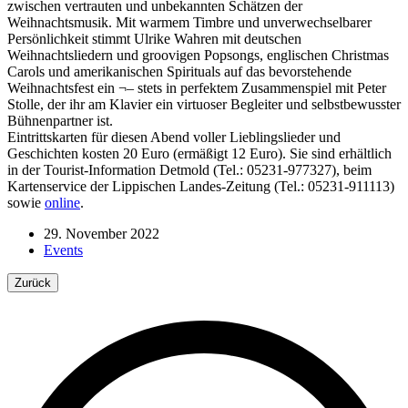
zwischen vertrauten und unbekannten Schätzen der
Weihnachtsmusik. Mit warmem Timbre und unverwechselbarer
Persönlichkeit stimmt Ulrike Wahren mit deutschen
Weihnachtsliedern und groovigen Popsongs, englischen Christmas
Carols und amerikanischen Spirituals auf das bevorstehende
Weihnachtsfest ein ¬– stets in perfektem Zusammenspiel mit Peter
Stolle, der ihr am Klavier ein virtuoser Begleiter und selbstbewusster
Bühnenpartner ist.
Eintrittskarten für diesen Abend voller Lieblingslieder und
Geschichten kosten 20 Euro (ermäßigt 12 Euro). Sie sind erhältlich
in der Tourist-Information Detmold (Tel.: 05231-977327), beim
Kartenservice der Lippischen Landes-Zeitung (Tel.: 05231-911113)
sowie
o
n
l
i
n
e
.
29. November 2022
Events