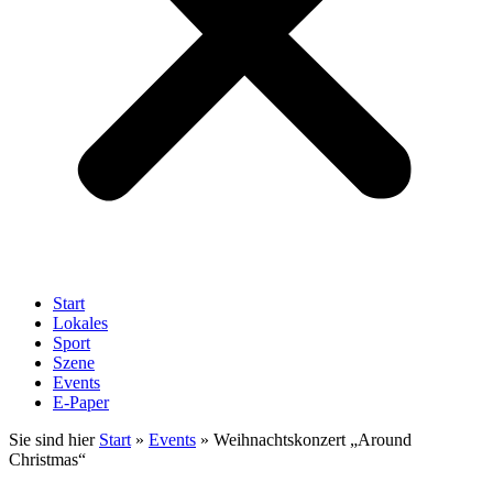
Start
Lokales
Sport
Szene
Events
E-Paper
Sie sind hier
Start
»
Events
»
Weihnachtskonzert „Around
Christmas“