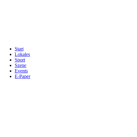
Start
Lokales
Sport
Szene
Events
E-Paper