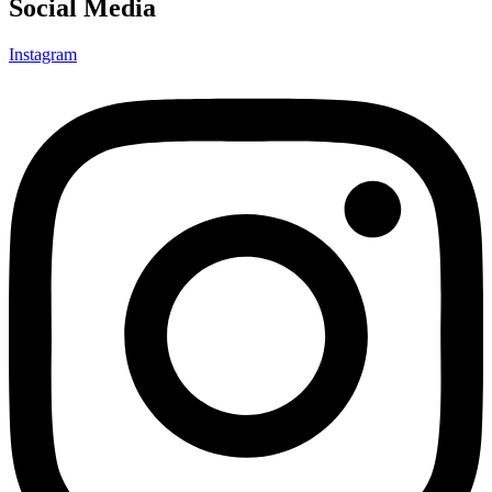
Social Media
Instagram