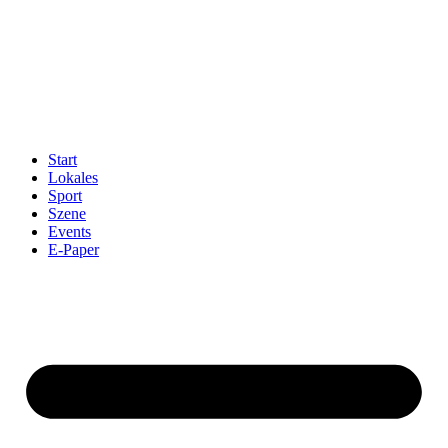
Start
Lokales
Sport
Szene
Events
E-Paper