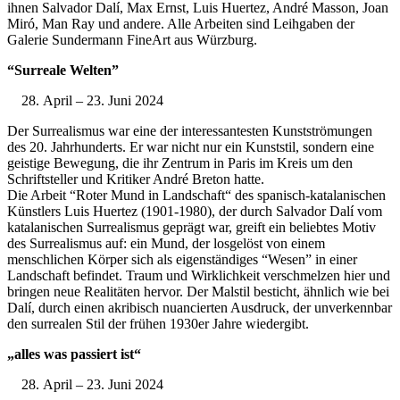
ihnen Salvador Dalí, Max Ernst, Luis Huertez, André Masson, Joan
Miró, Man Ray und andere. Alle Arbeiten sind Leihgaben der
Galerie Sundermann FineArt aus Würzburg.
“Surreale Welten”
April – 23. Juni 2024
Der Surrealismus war eine der interessantesten Kunstströmungen
des 20. Jahrhunderts. Er war nicht nur ein Kunststil, sondern eine
geistige Bewegung, die ihr Zentrum in Paris im Kreis um den
Schriftsteller und Kritiker André Breton hatte.
Die Arbeit “Roter Mund in Landschaft“ des spanisch-katalanischen
Künstlers Luis Huertez (1901-1980), der durch Salvador Dalí vom
katalanischen Surrealismus geprägt war, greift ein beliebtes Motiv
des Surrealismus auf: ein Mund, der losgelöst von einem
menschlichen Körper sich als eigenständiges “Wesen” in einer
Landschaft befindet. Traum und Wirklichkeit verschmelzen hier und
bringen neue Realitäten hervor. Der Malstil besticht, ähnlich wie bei
Dalí, durch einen akribisch nuancierten Ausdruck, der unverkennbar
den surrealen Stil der frühen 1930er Jahre wiedergibt.
„alles was passiert ist“
April – 23. Juni 2024