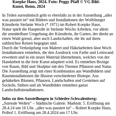
Koepke Haus, 2024. Foto: Peggy Pfaff © VG Bild-
Kunst, Bonn, 2024
In Teilen surrealistisch geht es ebenfalls zu in der Ausstellung „alles
was passiert ist“ mit Bildern und Installationen der Wolfsburger
Künstlerin Stefanie Woch (* 1971) im Robert Koepke Haus.
Natur spielt die Hauptrolle in Stefanie Wochs Arbeiten, vor allem
die unmittelbare Umgebung der Künstlerin, ihr Garten, der direkt an
einen Wald grenzt, aber auch Landschaften, die ihr auf ihren
zahlreichen Reisen begegnet sind.
Durch die Verknüpfung von Malerei und Häkelarbeiten lässt Woch
Installationen entstehen, die den Ausdruck von Farbe und Leinwand
erweitern und in ein neues Material übernehmen, welches von der
Handarbeit in die freie Kunst adaptiert wird. Es entstehen Bezüge
von Raum, Bild und Skulptur mit den Themen Pflanzen und Natur.
Die Ausstellung zeigt mit einer Kombination aus Wandbildern und
Rauminstallationen die Illusion verschiedener Biotope. Aus
gehäkelten Blumen, Pflanzen, Landschaften und Gesteinen auf
Sockeln, Stäben und als Wandbilder entstehen ganze
Landschaftsinstallationen.
Infos zu den Ausstellungen in Schieder-Schwalenberg:
„Surreale Welten“ – Städtische Galerie. Marktstr. 5. Eröffnung am
28.4.24 um 16 Uhr. „alles was passiert ist“ – Robert Koepke Haus,
Polhof 1. Eröffnung am 28.4.2024 um 17 Uhr.