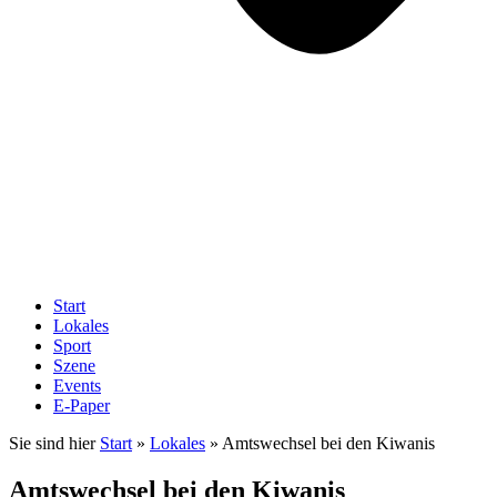
Start
Lokales
Sport
Szene
Events
E-Paper
Sie sind hier
Start
»
Lokales
»
Amtswechsel bei den Kiwanis
Amtswechsel bei den Kiwanis