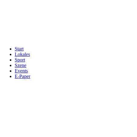
Start
Lokales
Sport
Szene
Events
E-Paper