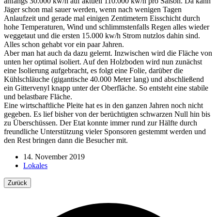
anfangs 30.000 kw/h auf aktuell 110.000 kw/h pro Saison. Da kann
Jäger schon mal sauer werden, wenn nach wenigen Tagen
Anlaufzeit und gerade mal einigen Zentimetern Eisschicht durch
hohe Temperaturen, Wind und schlimmstenfalls Regen alles wieder
weggetaut und die ersten 15.000 kw/h Strom nutzlos dahin sind.
Alles schon gehabt vor ein paar Jahren.
Aber man hat auch da dazu gelernt. Inzwischen wird die Fläche von
unten her optimal isoliert. Auf den Holzboden wird nun zunächst
eine Isolierung aufgebracht, es folgt eine Folie, darüber die
Kühlschläuche (gigantische 40.000 Meter lang) und abschließend
ein Gittervenyl knapp unter der Oberfläche. So entsteht eine stabile
und belastbare Fläche.
Eine wirtschaftliche Pleite hat es in den ganzen Jahren noch nicht
gegeben. Es lief bisher von der berüchtigten schwarzen Null hin bis
zu Überschüssen. Der Etat konnte immer rund zur Hälfte durch
freundliche Unterstützung vieler Sponsoren gestemmt werden und
den Rest bringen dann die Besucher mit.
14. November 2019
Lokales