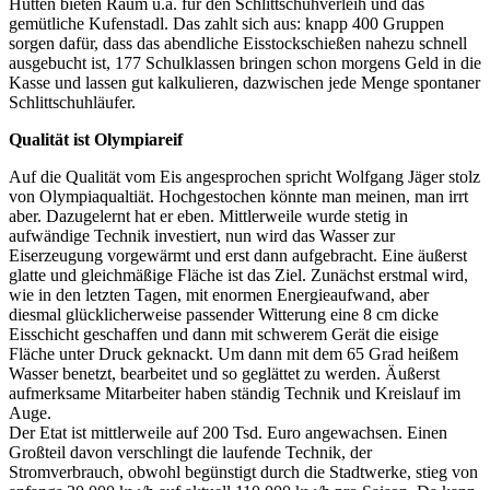
Hütten bieten Raum u.a. für den Schlittschuhverleih und das
gemütliche Kufenstadl. Das zahlt sich aus: knapp 400 Gruppen
sorgen dafür, dass das abendliche Eisstockschießen nahezu schnell
ausgebucht ist, 177 Schulklassen bringen schon morgens Geld in die
Kasse und lassen gut kalkulieren, dazwischen jede Menge spontaner
Schlittschuhläufer.
Qualität ist Olympiareif
Auf die Qualität vom Eis angesprochen spricht Wolfgang Jäger stolz
von Olympiaqualtiät. Hochgestochen könnte man meinen, man irrt
aber. Dazugelernt hat er eben. Mittlerweile wurde stetig in
aufwändige Technik investiert, nun wird das Wasser zur
Eiserzeugung vorgewärmt und erst dann aufgebracht. Eine äußerst
glatte und gleichmäßige Fläche ist das Ziel. Zunächst erstmal wird,
wie in den letzten Tagen, mit enormen Energieaufwand, aber
diesmal glücklicherweise passender Witterung eine 8 cm dicke
Eisschicht geschaffen und dann mit schwerem Gerät die eisige
Fläche unter Druck geknackt. Um dann mit dem 65 Grad heißem
Wasser benetzt, bearbeitet und so geglättet zu werden. Äußerst
aufmerksame Mitarbeiter haben ständig Technik und Kreislauf im
Auge.
Der Etat ist mittlerweile auf 200 Tsd. Euro angewachsen. Einen
Großteil davon verschlingt die laufende Technik, der
Stromverbrauch, obwohl begünstigt durch die Stadtwerke, stieg von