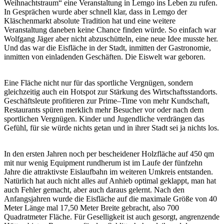
Weihnachtstraum“ eine Veranstaltung in Lemgo ins Leben zu rufen.
In Gesprächen wurde aber schnell klar, dass in Lemgo der
Kläschenmarkt absolute Tradition hat und eine weitere
Veranstaltung daneben keine Chance finden würde. So einfach war
Wolfgang Jäger aber nicht abzuschütteln, eine neue Idee musste her.
Und das war die Eisfläche in der Stadt, inmitten der Gastronomie,
inmitten von einladenden Geschäften. Die Eiswelt war geboren.
Eine Fläche nicht nur für das sportliche Vergnügen, sondern
gleichzeitig auch ein Hotspot zur Stärkung des Wirtschaftsstandorts.
Geschäftsleute profitieren zur Prime–Time von mehr Kundschaft,
Restaurants spüren merklich mehr Besucher vor oder nach dem
sportlichen Vergnügen. Kinder und Jugendliche verdrängen das
Gefühl, für sie würde nichts getan und in ihrer Stadt sei ja nichts los.
In den ersten Jahren noch per bescheidener Holzfläche auf 450 qm
mit nur wenig Equipment rundherum ist im Laufe der fünfzehn
Jahre die attraktivste Eislaufbahn im weiteren Umkreis entstanden.
Natürlich hat auch nicht alles auf Anhieb optimal geklappt, man hat
auch Fehler gemacht, aber auch daraus gelernt. Nach den
Anfangsjahren wurde die Eisfläche auf die maximale Größe von 40
Meter Länge mal 17,50 Meter Breite gebracht, also 700
Quadratmeter Fläche. Für Geselligkeit ist auch gesorgt, angrenzende