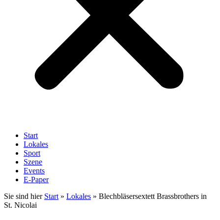
Start
Lokales
Sport
Szene
Events
E-Paper
Sie sind hier
Start
»
Lokales
»
Blechbläsersextett Brassbrothers in
St. Nicolai