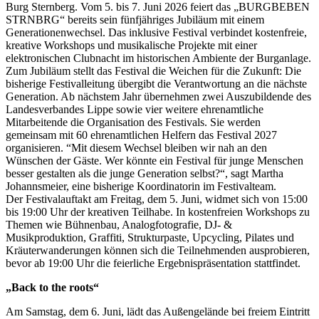
Burg Sternberg. Vom 5. bis 7. Juni 2026 feiert das „BURGBEBEN
STRNBRG“ bereits sein fünfjähriges Jubiläum mit einem
Generationenwechsel. Das inklusive Festival verbindet kostenfreie,
kreative Workshops und musikalische Projekte mit einer
elektronischen Clubnacht im historischen Ambiente der Burganlage.
Zum Jubiläum stellt das Festival die Weichen für die Zukunft: Die
bisherige Festivalleitung übergibt die Verantwortung an die nächste
Generation. Ab nächstem Jahr übernehmen zwei Auszubildende des
Landesverbandes Lippe sowie vier weitere ehrenamtliche
Mitarbeitende die Organisation des Festivals. Sie werden
gemeinsam mit 60 ehrenamtlichen Helfern das Festival 2027
organisieren. “Mit diesem Wechsel bleiben wir nah an den
Wünschen der Gäste. Wer könnte ein Festival für junge Menschen
besser gestalten als die junge Generation selbst?“, sagt Martha
Johannsmeier, eine bisherige Koordinatorin im Festivalteam.
Der Festivalauftakt am Freitag, dem 5. Juni, widmet sich von 15:00
bis 19:00 Uhr der kreativen Teilhabe. In kostenfreien Workshops zu
Themen wie Bühnenbau, Analogfotografie, DJ- &
Musikproduktion, Graffiti, Strukturpaste, Upcycling, Pilates und
Kräuterwanderungen können sich die Teilnehmenden ausprobieren,
bevor ab 19:00 Uhr die feierliche Ergebnispräsentation stattfindet.
„Back to the roots“
Am Samstag, dem 6. Juni, lädt das Außengelände bei freiem Eintritt