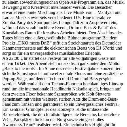
zu einem abwechslungsreichen Open-Air-Programm ein, das Musik,
Bewegung und Kreativität miteinander vereint. Die Besucher
erwartet eine bunte Mischung aus Live-Musik von T-Manfyah und
Laolas Musik sowie Sets verschiedener DJs. Eine interaktive
Zumba-Party des Sportpunktes Lemgo lädt zum Auspowern ein,
während das vorab buchbare Event „Drum n Bass & Paint“ des
Kunstlabors Raum für kreatives Arbeiten bietet. Den Abschluss des
Tages bildet eine außergewöhnliche Bühnenprogramm: Bei dem
Projekt „DKO meets DnB“ trifft ein Streichquartett des Detmolder
Kammerorchesters auf die elektronischen Beats von DJ S7orki und
sorgt so für ein unvergessliches musikalisches Erlebnis.
Ab 22:00 Uhr startet das Festival für alle volljährigen Gäste mit
einem Ticket. Der Abend steht musikalisch ganz unter dem Motto
„Back to the roots“. Im Sinne des ersten Festivaljahres konzentriert
sich die Samstagnacht auf zwei zentrale Floors und eine zusätzliche
Pop-up-Stage, auf denen Techno und Drum and Bass gespielt
werden. Während auf dem Techno-Floor ein hochkarätiges Line-up
rund um die internationale Headlinerin Nakadia spielt, bringen auf
dem zweiten Floor bekannte Szenegrößen wie Kolt Siewerts
gemeinsam mit vielen weiteren starken Acts die Drum-and-Bass-
Fans zum Tanzen und garantieren so ein unvergessliches Festival.
Ein zentraler Grundpfeiler des Konzepts ist die umfassende
Barrierefreiheit, die durch rollstuhlgerechte Bereiche, barrierefreie
WCs, Parkplätze direkt an der Burg sowie ein geschultes
Awareness-Team* realisiert wird. Ein technisches Highlight für