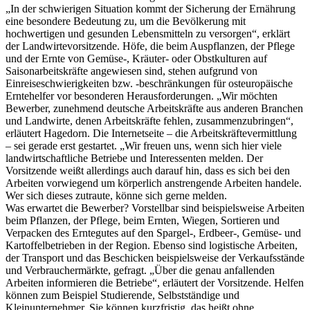
„In der schwierigen Situation kommt der Sicherung der Ernährung
eine besondere Bedeutung zu, um die Bevölkerung mit
hochwertigen und gesunden Lebensmitteln zu versorgen“, erklärt
der Landwirtevorsitzende. Höfe, die beim Auspflanzen, der Pflege
und der Ernte von Gemüse-, Kräuter- oder Obstkulturen auf
Saisonarbeitskräfte angewiesen sind, stehen aufgrund von
Einreiseschwierigkeiten bzw. -beschränkungen für osteuropäische
Erntehelfer vor besonderen Herausforderungen. „Wir möchten
Bewerber, zunehmend deutsche Arbeitskräfte aus anderen Branchen
und Landwirte, denen Arbeitskräfte fehlen, zusammenzubringen“,
erläutert Hagedorn. Die Internetseite – die Arbeitskräftevermittlung
– sei gerade erst gestartet. „Wir freuen uns, wenn sich hier viele
landwirtschaftliche Betriebe und Interessenten melden. Der
Vorsitzende weißt allerdings auch darauf hin, dass es sich bei den
Arbeiten vorwiegend um körperlich anstrengende Arbeiten handele.
Wer sich dieses zutraute, könne sich gerne melden.
Was erwartet die Bewerber? Vorstellbar sind beispielsweise Arbeiten
beim Pflanzen, der Pflege, beim Ernten, Wiegen, Sortieren und
Verpacken des Erntegutes auf den Spargel-, Erdbeer-, Gemüse- und
Kartoffelbetrieben in der Region. Ebenso sind logistische Arbeiten,
der Transport und das Beschicken beispielsweise der Verkaufsstände
und Verbrauchermärkte, gefragt. „Über die genau anfallenden
Arbeiten informieren die Betriebe“, erläutert der Vorsitzende. Helfen
können zum Beispiel Studierende, Selbstständige und
Kleinunternehmer. Sie können kurzfristig, das heißt ohne