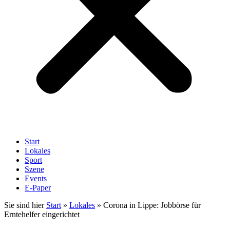
Start
Lokales
Sport
Szene
Events
E-Paper
Sie sind hier
Start
»
Lokales
»
Corona in Lippe: Jobbörse für
Erntehelfer eingerichtet