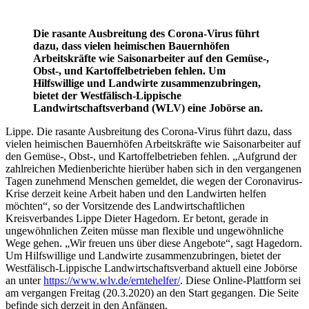
Die rasante Ausbreitung des Corona-Virus führt
dazu, dass vielen heimischen Bauernhöfen
Arbeitskräfte wie Saisonarbeiter auf den Gemüse-,
Obst-, und Kartoffelbetrieben fehlen. Um
Hilfswillige und Landwirte zusammenzubringen,
bietet der Westfälisch-Lippische
Landwirtschaftsverband (WLV) eine Jobörse an.
Lippe. Die rasante Ausbreitung des Corona-Virus führt dazu, dass
vielen heimischen Bauernhöfen Arbeitskräfte wie Saisonarbeiter auf
den Gemüse-, Obst-, und Kartoffelbetrieben fehlen. „Aufgrund der
zahlreichen Medienberichte hierüber haben sich in den vergangenen
Tagen zunehmend Menschen gemeldet, die wegen der Coronavirus-
Krise derzeit keine Arbeit haben und den Landwirten helfen
möchten“, so der Vorsitzende des Landwirtschaftlichen
Kreisverbandes Lippe Dieter Hagedorn. Er betont, gerade in
ungewöhnlichen Zeiten müsse man flexible und ungewöhnliche
Wege gehen. „Wir freuen uns über diese Angebote“, sagt Hagedorn.
Um Hilfswillige und Landwirte zusammenzubringen, bietet der
Westfälisch-Lippische Landwirtschaftsverband aktuell eine Jobörse
an unter
https://www.wlv.de/erntehelfer/
. Diese Online-Plattform sei
am vergangen Freitag (20.3.2020) an den Start gegangen. Die Seite
befinde sich derzeit in den Anfängen.