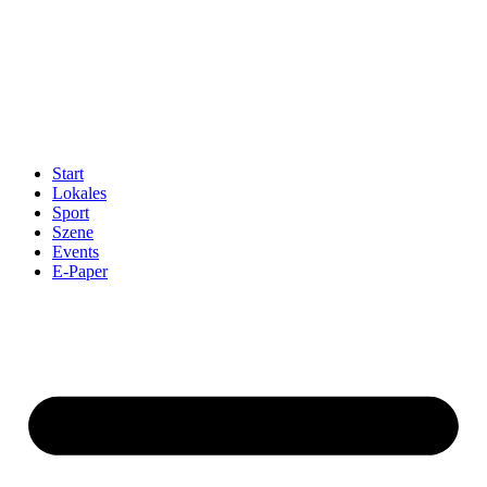
Start
Lokales
Sport
Szene
Events
E-Paper