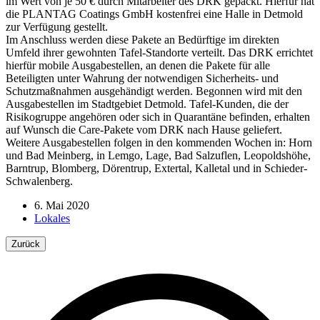
im Wert von je 50 € durch Mitarbeiter des DRK gepackt. Hierfür hat
die PLANTAG Coatings GmbH kostenfrei eine Halle in Detmold
zur Verfügung gestellt.
Im Anschluss werden diese Pakete an Bedürftige im direkten
Umfeld ihrer gewohnten Tafel-Standorte verteilt. Das DRK errichtet
hierfür mobile Ausgabestellen, an denen die Pakete für alle
Beteiligten unter Wahrung der notwendigen Sicherheits- und
Schutzmaßnahmen ausgehändigt werden. Begonnen wird mit den
Ausgabestellen im Stadtgebiet Detmold. Tafel-Kunden, die der
Risikogruppe angehören oder sich in Quarantäne befinden, erhalten
auf Wunsch die Care-Pakete vom DRK nach Hause geliefert.
Weitere Ausgabestellen folgen in den kommenden Wochen in: Horn
und Bad Meinberg, in Lemgo, Lage, Bad Salzuflen, Leopoldshöhe,
Barntrup, Blomberg, Dörentrup, Extertal, Kalletal und in Schieder-
Schwalenberg.
6. Mai 2020
Lokales