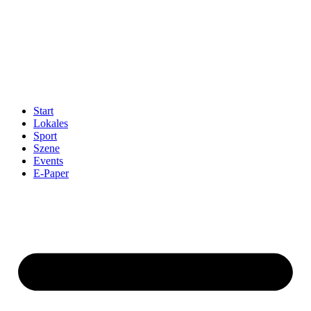
Start
Lokales
Sport
Szene
Events
E-Paper