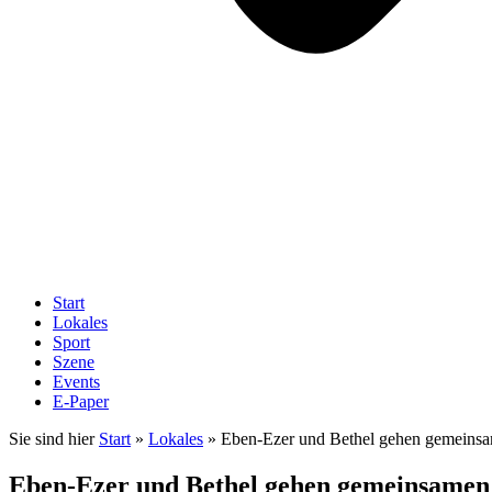
Start
Lokales
Sport
Szene
Events
E-Paper
Sie sind hier
Start
»
Lokales
»
Eben-Ezer und Bethel gehen gemeins
Eben-Ezer und Bethel gehen gemeinsame