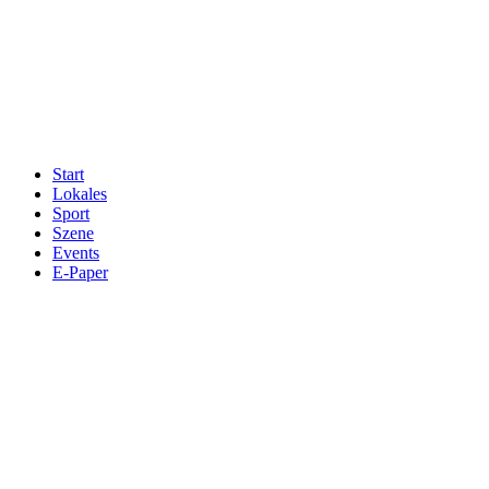
Start
Lokales
Sport
Szene
Events
E-Paper