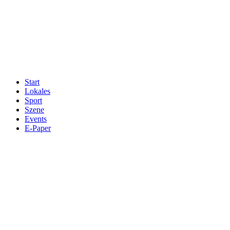
Start
Lokales
Sport
Szene
Events
E-Paper