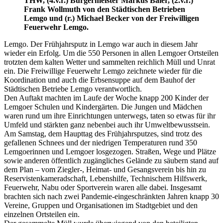
THW, (4.v.r.) Bürgermeister Markus Baier, (2.v.r.)
Frank Wollmuth von den Städtischen Betrieben
Lemgo und (r.) Michael Becker von der Freiwilligen
Feuerwehr Lemgo.
Lemgo. Der Frühjahrsputz in Lemgo war auch in diesem Jahr
wieder ein Erfolg. Um die 550 Personen in allen Lemgoer Ortsteilen
trotzten dem kalten Wetter und sammelten reichlich Müll und Unrat
ein. Die Freiwillige Feuerwehr Lemgo zeichnete wieder für die
Koordination und auch die Erbsensuppe auf dem Bauhof der
Städtischen Betriebe Lemgo verantwortlich.
Den Auftakt machten im Laufe der Woche knapp 200 Kinder der
Lemgoer Schulen und Kindergärten. Die Jungen und Mädchen
waren rund um ihre Einrichtungen unterwegs, taten so etwas für ihr
Umfeld und stärkten ganz nebenbei auch ihr Umweltbewusstsein.
Am Samstag, dem Haupttag des Frühjahrsputzes, sind trotz des
gefallenen Schnees und der niedrigen Temperaturen rund 350
Lemgoerinnen und Lemgoer losgezogen. Straßen, Wege und Plätze
sowie anderen öffentlich zugängliches Gelände zu säubern stand auf
dem Plan – vom Ziegler-, Heimat- und Gesangsverein bis hin zu
Reservistenkameradschaft, Lebenshilfe, Technischem Hilfswerk,
Feuerwehr, Nabu oder Sportverein waren alle dabei. Insgesamt
brachten sich nach zwei Pandemie-eingeschränkten Jahren knapp 30
Vereine, Gruppen und Organisationen im Stadtgebiet und den
einzelnen Ortsteilen ein.