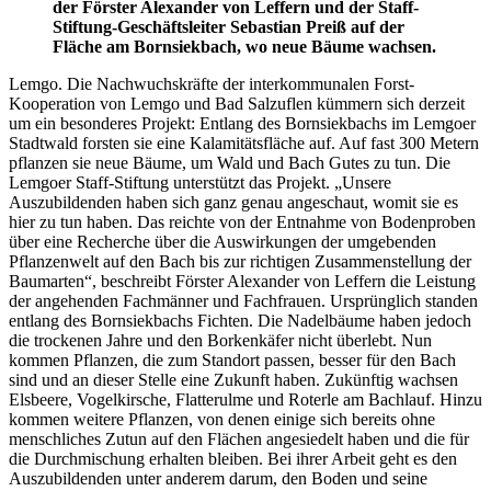
der Förster Alexander von Leffern und der Staff-
Stiftung-Geschäftsleiter Sebastian Preiß auf der
Fläche am Bornsiekbach, wo neue Bäume wachsen.
Lemgo. Die Nachwuchskräfte der interkommunalen Forst-
Kooperation von Lemgo und Bad Salzuflen kümmern sich derzeit
um ein besonderes Projekt: Entlang des Bornsiekbachs im Lemgoer
Stadtwald forsten sie eine Kalamitätsfläche auf. Auf fast 300 Metern
pflanzen sie neue Bäume, um Wald und Bach Gutes zu tun. Die
Lemgoer Staff-Stiftung unterstützt das Projekt. „Unsere
Auszubildenden haben sich ganz genau angeschaut, womit sie es
hier zu tun haben. Das reichte von der Entnahme von Bodenproben
über eine Recherche über die Auswirkungen der umgebenden
Pflanzenwelt auf den Bach bis zur richtigen Zusammenstellung der
Baumarten“, beschreibt Förster Alexander von Leffern die Leistung
der angehenden Fachmänner und Fachfrauen. Ursprünglich standen
entlang des Bornsiekbachs Fichten. Die Nadelbäume haben jedoch
die trockenen Jahre und den Borkenkäfer nicht überlebt. Nun
kommen Pflanzen, die zum Standort passen, besser für den Bach
sind und an dieser Stelle eine Zukunft haben. Zukünftig wachsen
Elsbeere, Vogelkirsche, Flatterulme und Roterle am Bachlauf. Hinzu
kommen weitere Pflanzen, von denen einige sich bereits ohne
menschliches Zutun auf den Flächen angesiedelt haben und die für
die Durchmischung erhalten bleiben. Bei ihrer Arbeit geht es den
Auszubildenden unter anderem darum, den Boden und seine