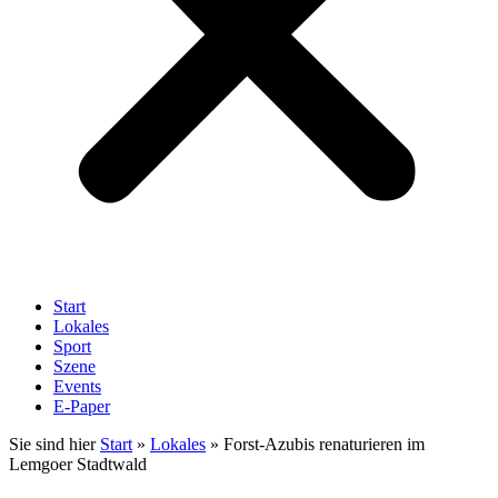
Start
Lokales
Sport
Szene
Events
E-Paper
Sie sind hier
Start
»
Lokales
»
Forst-Azubis renaturieren im
Lemgoer Stadtwald